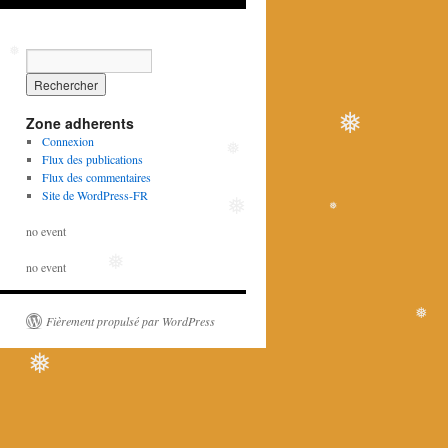
❅
Zone adherents
❅
Connexion
Flux des publications
❅
Flux des commentaires
Site de WordPress-FR
❅
❅
no event
no event
❅
Fièrement propulsé par WordPress
❅
❅