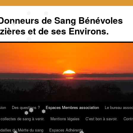
 Donneurs de Sang Bénévoles
❅
❅
zières et de ses Environs.
❅
❅
sion
Des questions ?
Espaces Membres association
Le bureau associ
❅
❅
❅
collectes de sang à venir.
Mentions légales
C’est bon à savoir.
Contr
édailles du Mérite du sang
Espaces Adhérents