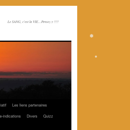
Le SANG, c'est la VIE…Pensez-y !!!!
❅
❅
atif
Les liens partenaires
e-indications
Divers
Quizz