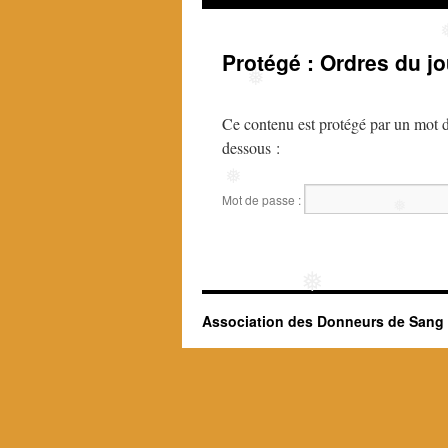
Protégé : Ordres du jo
❅
Ce contenu est protégé par un mot de 
dessous :
❅
Mot de passe :
❅
❅
Association des Donneurs de Sang B