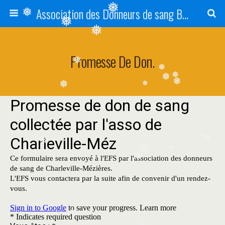
❅
Association des Donneurs de sang Bénévoles de Charleville-Mézières et de ses Environs.
❅
❅
❅
Promesse De Don.
❅
❅
❅
❅
❅
❅
❅
❅
❅
❅
❅
❅
❅
❅