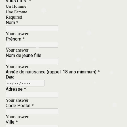
❅
❅
❅
❅
❅
❅
❅
❅
❅
❅
❅